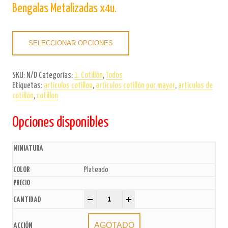
Bengalas Metalizadas x4u.
SELECCIONAR OPCIONES
SKU:
N/D
Categorías:
1. Cotillón
,
Todos
Etiquetas:
artículos cotillon
,
artículos cotillón por mayor
,
artículos de
cotillón
,
cotillon
Opciones disponibles
Plateado
Bengalas Metalizadas x4u. quantity
-
+
AGOTADO