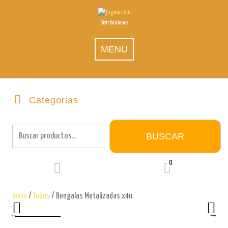
Skip
to
Distribuciones
content
MENU
Categorias
Buscar
por:
BUSCAR
0
Inicio
/
Todos
/ Bengalas Metalizadas x4u.