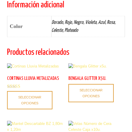
Información adicional
Dorado, Rojo, Negro, Violeta, Azul, Rosa,
Color
Celeste, Plateado
Productos relacionados
CORTINAS LLUVIA METALIZADAS
BENGALA GLITTER X5U.
Este
SELECCIONAR
producto
Valorado con
Este
OPCIONES
5.00
SELECCIONAR
tiene
producto
de 5
OPCIONES
múltiples
tiene
variantes.
múltiples
Las
variantes.
opciones
Las
se
opciones