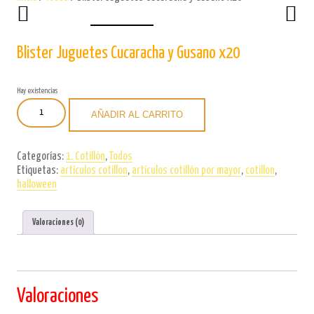
Blister Juguetes Cucaracha y Gusano x20
Hay existencias
Blister
AÑADIR AL CARRITO
Juguetes
Cucaracha
y
Categorías:
1. Cotillón
,
Todos
Gusano
Etiquetas:
artículos cotillon
,
artículos cotillón por mayor
,
cotillon
,
x20
halloween
cantidad
Valoraciones (0)
Valoraciones