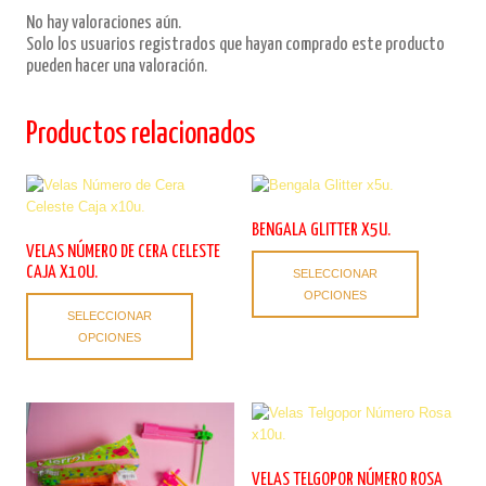
No hay valoraciones aún.
Solo los usuarios registrados que hayan comprado este producto
pueden hacer una valoración.
Productos relacionados
BENGALA GLITTER X5U.
VELAS NÚMERO DE CERA CELESTE
Este
CAJA X10U.
SELECCIONAR
producto
OPCIONES
Este
tiene
SELECCIONAR
producto
múltiples
OPCIONES
tiene
variantes.
múltiples
Las
variantes.
opciones
Las
se
opciones
pueden
se
elegir
pueden
en
VELAS TELGOPOR NÚMERO ROSA