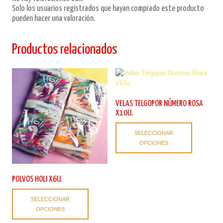
Solo los usuarios registrados que hayan comprado este producto
pueden hacer una valoración.
Productos relacionados
VELAS TELGOPOR NÚMERO ROSA
X10U.
Este
SELECCIONAR
producto
OPCIONES
tiene
múltiples
variantes.
Las
POLVOS HOLI X6U.
opciones
Este
se
SELECCIONAR
producto
pueden
OPCIONES
tiene
elegir
múltiples