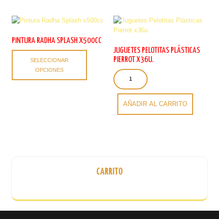
en
variantes.
la
Las
página
opciones
de
se
PINTURA RADHA SPLASH X500CC
producto
pueden
JUGUETES PELOTITAS PLÁSTICAS
Este
elegir
PIERROT X36U.
SELECCIONAR
producto
en
OPCIONES
Juguetes
tiene
la
Pelotitas
múltiples
página
Plásticas
variantes.
de
Pierrot
Las
AÑADIR AL CARRITO
producto
x36u.
opciones
cantidad
se
pueden
elegir
en
la
CARRITO
página
de
producto