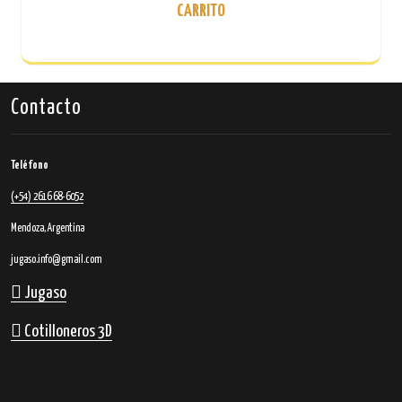
CARRITO
elegir
en
la
página
de
Contacto
producto
Teléfono
(+54) 2616 68-6052
Mendoza, Argentina
jugaso.info@gmail.com
Jugaso
Cotilloneros 3D