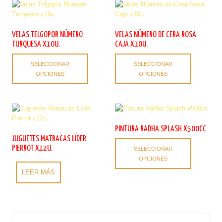
VELAS TELGOPOR NÚMERO
VELAS NÚMERO DE CERA ROSA
TURQUESA X10U.
CAJA X10U.
Este
Este
SELECCIONAR
SELECCIONAR
producto
producto
OPCIONES
OPCIONES
tiene
tiene
múltiples
múltiples
variantes.
variantes.
Las
Las
opciones
opciones
se
se
PINTURA RADHA SPLASH X500CC
pueden
pueden
JUGUETES MATRACAS LÍDER
Este
elegir
elegir
PIERROT X12U.
SELECCIONAR
producto
en
en
OPCIONES
tiene
la
la
LEER MÁS
múltiples
página
página
variantes.
de
de
Las
producto
producto
opciones
se
pueden