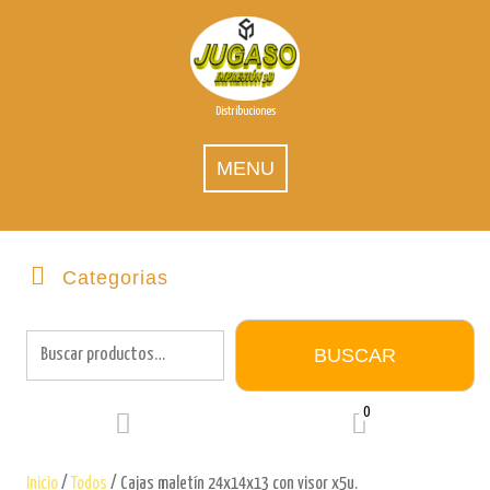
Skip
to
content
Distribuciones
MENU
Categorias
Buscar
por:
BUSCAR
0
Inicio
/
Todos
/ Cajas maletín 24x14x13 con visor x5u.