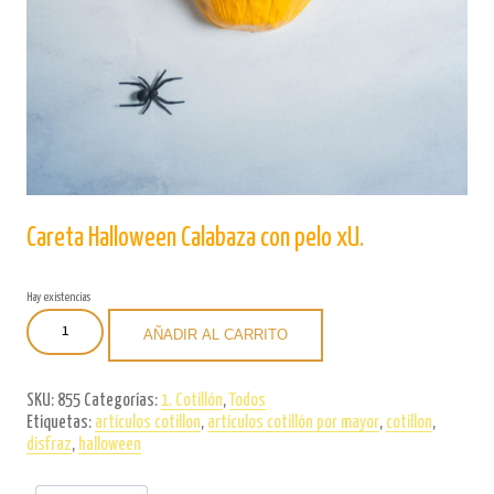
Careta Halloween Calabaza con pelo xU.
Hay existencias
Careta
AÑADIR AL CARRITO
Halloween
Calabaza
con
SKU:
855
Categorías:
1. Cotillón
,
Todos
pelo
Etiquetas:
artículos cotillon
,
artículos cotillón por mayor
,
cotillon
,
xU.
disfraz
,
halloween
cantidad