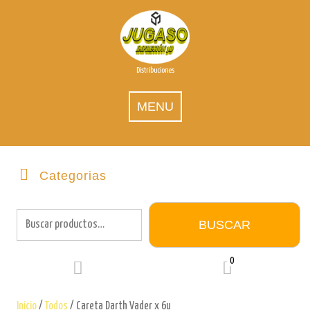
Skip
to
content
Distribuciones
MENU
Categorias
Buscar
por:
BUSCAR
0
Inicio
/
Todos
/ Careta Darth Vader x 6u