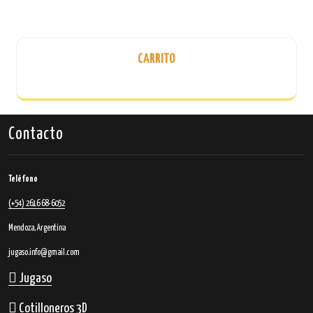
Estrella
x4
x4
cantidad
cantidad
CARRITO
Contacto
Teléfono
(+54) 2616 68-6052
Mendoza, Argentina
jugaso.info@gmail.com
Jugaso
Cotilloneros 3D