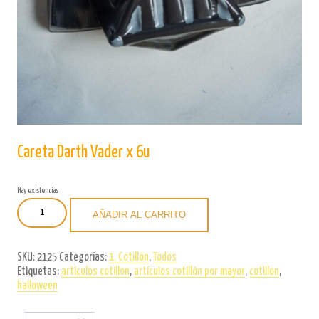
Careta Darth Vader x 6u
Hay existencias
Careta
AÑADIR AL CARRITO
Darth
Vader
x
SKU:
2125
Categorías:
1. Cotillón
,
Todos
6u
Etiquetas:
artículos cotillon
,
artículos cotillón por mayor
,
cotillon
,
cantidad
halloween