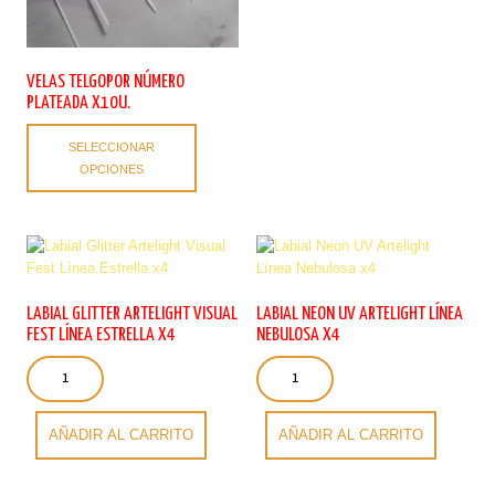
variantes.
Las
opciones
se
VELAS TELGOPOR NÚMERO
pueden
PLATEADA X10U.
elegir
Este
en
SELECCIONAR
producto
la
OPCIONES
tiene
página
múltiples
de
variantes.
producto
Las
opciones
se
pueden
LABIAL GLITTER ARTELIGHT VISUAL
LABIAL NEON UV ARTELIGHT LÍNEA
elegir
FEST LÍNEA ESTRELLA X4
NEBULOSA X4
en
Labial
Labial
la
Glitter
Neon
página
Artelight
UV
de
Visual
Artelight
AÑADIR AL CARRITO
AÑADIR AL CARRITO
producto
Fest
Línea
Línea
Nebulosa