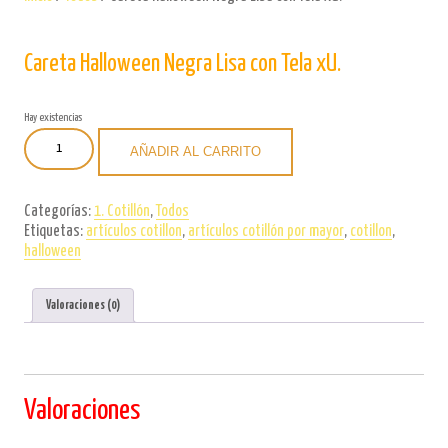
Careta Halloween Negra Lisa con Tela xU.
Hay existencias
Careta
AÑADIR AL CARRITO
Halloween
Negra
Lisa
Categorías:
1. Cotillón
,
Todos
con
Etiquetas:
artículos cotillon
,
artículos cotillón por mayor
,
cotillon
,
Tela
halloween
xU.
cantidad
Valoraciones (0)
Valoraciones