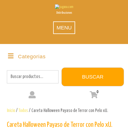
Skip
to
Distribuciones
content
MENU
Categorias
Buscar
por:
BUSCAR
0
Inicio
/
Todos
/ Careta Halloween Payaso de Terror con Pelo xU.
Careta Halloween Payaso de Terror con Pelo xU.