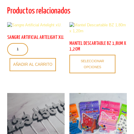
Productos relacionados
SANGRE ARTIFICIAL ARTELIGHT XU.
MANTEL DESCARTABLE BZ 1,80M X
Sangre
1,20M
Artificial
Este
Artelight
SELECCIONAR
producto
xU.
AÑADIR AL CARRITO
OPCIONES
tiene
cantidad
múltiples
variantes.
Las
opciones
se
pueden
elegir
en
la
página