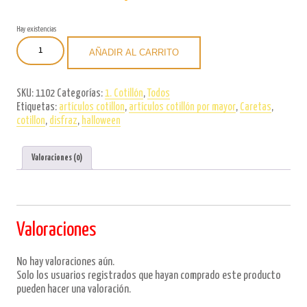
Hay existencias
Careta
AÑADIR AL CARRITO
Halloween
Payaso
de
SKU:
1102
Categorías:
1. Cotillón
,
Todos
Terror
Etiquetas:
artículos cotillon
,
artículos cotillón por mayor
,
Caretas
,
con
cotillon
,
disfraz
,
halloween
Pelo
xU.
cantidad
Valoraciones (0)
Valoraciones
No hay valoraciones aún.
Solo los usuarios registrados que hayan comprado este producto
pueden hacer una valoración.