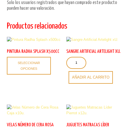
Solo los usuarios registrados que hayan comprado este producto
pueden hacer una valoración.
Productos relacionados
PINTURA RADHA SPLASH X500CC
SANGRE ARTIFICIAL ARTELIGHT XU.
Este
Sangre
SELECCIONAR
producto
Artificial
OPCIONES
tiene
Artelight
múltiples
xU.
AÑADIR AL CARRITO
variantes.
cantidad
Las
opciones
se
pueden
elegir
en
la
VELAS NÚMERO DE CERA ROSA
JUGUETES MATRACAS LÍDER
página