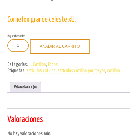
Corneton grande celeste xU.
Hay existencias
Corneton
AÑADIR AL CARRITO
grande
celeste
xU.
Categorías:
1. Cotillón
,
Todos
cantidad
Etiquetas:
artículos cotillon
,
artículos cotillón por mayor
,
cotillon
Valoraciones (0)
Valoraciones
No hay valoraciones aún.