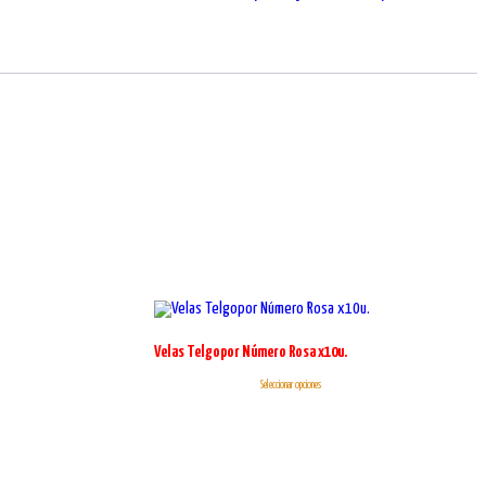
Velas Telgopor Número Rosa x10u.
Este
Seleccionar opciones
producto
tiene
múltiples
variantes.
Las
opciones