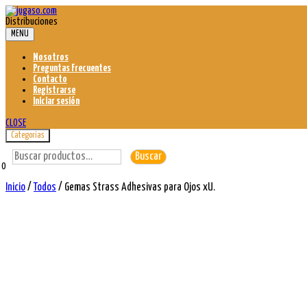
Skip
to
Distribuciones
content
MENU
Nosotros
Preguntas Frecuentes
Contacto
Registrarse
Iniciar sesión
CLOSE
Categorias
Buscar
Buscar
por:
0
Inicio
/
Todos
/ Gemas Strass Adhesivas para Ojos xU.