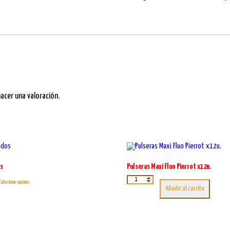
xU.
cantidad
cer una valoración.
os
Pulseras Maxi Fluo Pierrot x12u.
Este
Pulseras
Seleccionar opciones
Maxi
producto
Añadir al carrito
Fluo
tiene
Pierrot
múltiples
x12u.
variantes.
cantidad
Las
opciones