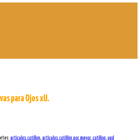
as para Ojos xU.
uetas:
artículos cotillon
,
artículos cotillón por mayor
,
cotillon
,
upd