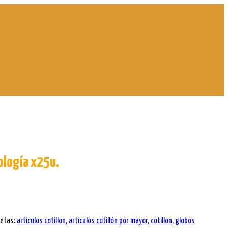
ología x25u.
uetas:
artículos cotillon
,
artículos cotillón por mayor
,
cotillon
,
globos