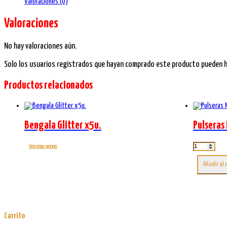
Valoraciones (0)
Valoraciones
No hay valoraciones aún.
Solo los usuarios registrados que hayan comprado este producto pueden ha
Productos relacionados
Bengala Glitter x5u.
Pulseras 
Este
Pulseras
Seleccionar opciones
Maxi
producto
Fluo
tiene
Añadir al 
Pierrot
múltiples
x12u.
variantes.
cantidad
Las
opciones
se
pueden
Carrito
elegir
en