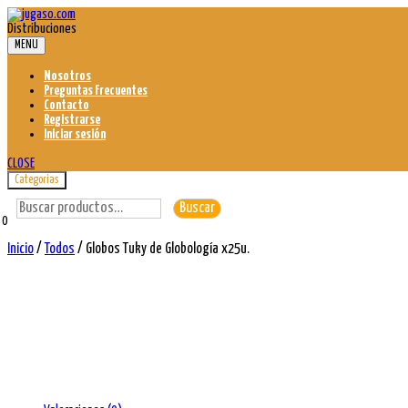
Skip
to
Distribuciones
content
MENU
Nosotros
Preguntas Frecuentes
Contacto
Registrarse
Iniciar sesión
CLOSE
Categorias
Buscar
Buscar
por:
0
Inicio
/
Todos
/ Globos Tuky de Globología x25u.