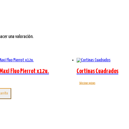
x25u.
cantidad
cer una valoración.
Maxi Fluo Pierrot x12u.
Cortinas Cuadrados
Este
Seleccionar opciones
producto
tiene
carrito
múltiples
variantes.
Las
opciones
se
pueden
elegir
en