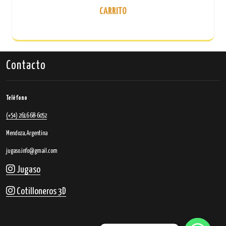
opciones
CARRITO
se
pueden
elegir
en
la
Contacto
página
de
producto
Teléfono
(+54) 2616 68-6052
Mendoza, Argentina
jugaso.info@gmail.com
Jugaso
Cotilloneros 3D