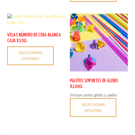
en
múltiples
la
variantes.
página
Las
de
opciones
producto
se
pueden
VELAS NÚMERO DE CERA BLANCA
elegir
CAJA X10U.
en
Este
la
SELECCIONAR
producto
página
OPCIONES
tiene
de
múltiples
producto
variantes.
Las
PALITOS SOPORTES DE GLOBO
opciones
X100U.
se
Incluye porta globo y palito
pueden
Este
elegir
SELECCIONAR
producto
en
OPCIONES
tiene
la
múltiples
página
variantes.
de
Las
producto