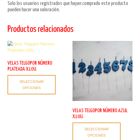
Solo los usuarios registrados que hayan comprado este producto
pueden hacer una valoración.
Productos relacionados
VELAS TELGOPOR NÚMERO
PLATEADA X10U.
Este
SELECCIONAR
producto
OPCIONES
tiene
múltiples
variantes.
Las
VELAS TELGOPOR NÚMERO AZUL
opciones
X10U.
se
Este
pueden
SELECCIONAR
producto
elegir
OPCIONES
tiene