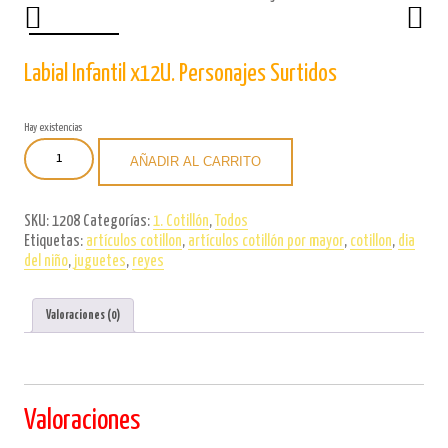
Labial Infantil x12U. Personajes Surtidos
Hay existencias
Labial
AÑADIR AL CARRITO
Infantil
x12U.
Personajes
SKU:
1208
Categorías:
1. Cotillón
,
Todos
Surtidos
Etiquetas:
artículos cotillon
,
artículos cotillón por mayor
,
cotillon
,
dia
cantidad
del niño
,
juguetes
,
reyes
Valoraciones (0)
Valoraciones