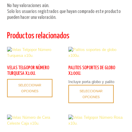
No hay valoraciones aún.
Solo los usuarios registrados que hayan comprado este producto
pueden hacer una valoración.
Productos relacionados
VELAS TELGOPOR NÚMERO
PALITOS SOPORTES DE GLOBO
TURQUESA X10U.
X100U.
Este
Incluye porta globo y palito
SELECCIONAR
producto
Este
OPCIONES
SELECCIONAR
tiene
producto
OPCIONES
múltiples
tiene
variantes.
múltiples
Las
variantes.
opciones
Las
se
opciones
pueden
se