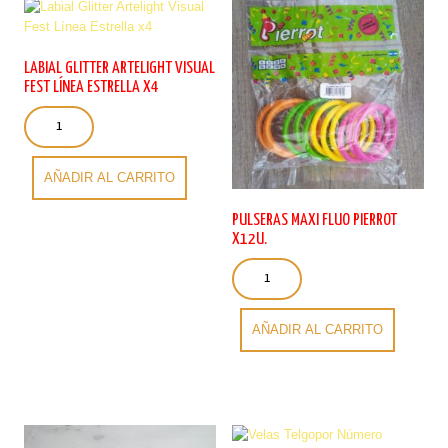
LABIAL GLITTER ARTELIGHT VISUAL
FEST LÍNEA ESTRELLA X4
Labial
Glitter
Artelight
Visual
AÑADIR AL CARRITO
Fest
Línea
PULSERAS MAXI FLUO PIERROT
Estrella
X12U.
x4
Pulseras
cantidad
Maxi
Fluo
Pierrot
AÑADIR AL CARRITO
x12u.
cantidad