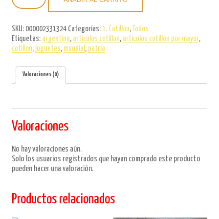
Manito
Pla
Pla
SKU:
000002331324
Categorías:
1. Cotillón
,
Todos
Argentina
Etiquetas:
argentina
,
artículos cotillon
,
artículos cotillón por mayor
,
Pierrot
cotillon
,
juguetes
,
mundial
,
patria
x6u.
cantidad
Valoraciones (0)
Valoraciones
No hay valoraciones aún.
Solo los usuarios registrados que hayan comprado este producto
pueden hacer una valoración.
Productos relacionados