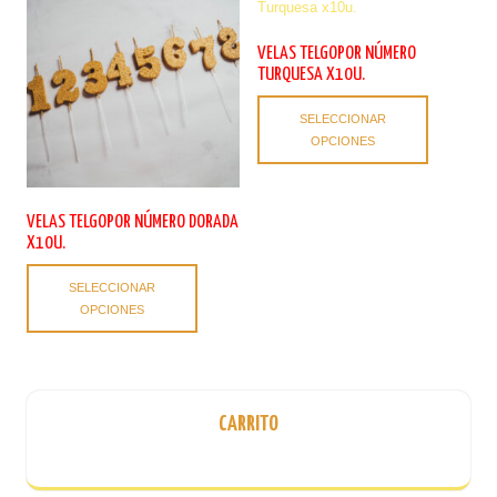
VELAS TELGOPOR NÚMERO
TURQUESA X10U.
Este
SELECCIONAR
producto
OPCIONES
tiene
múltiples
variantes.
Las
VELAS TELGOPOR NÚMERO DORADA
opciones
X10U.
se
Este
pueden
SELECCIONAR
producto
elegir
OPCIONES
tiene
en
múltiples
la
variantes.
página
Las
de
opciones
producto
CARRITO
se
pueden
elegir
en