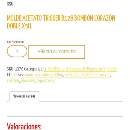
X5U.
MOLDE ACETATO TRIGGER B128 BOMBÓN CORAZÓN
DOBLE X5U.
Hay existencias
MOLDE
AÑADIR AL CARRITO
ACETATO
TRIGGER
B128
SKU:
1370
Categorías:
1. Cotillón
,
2. Artículos de Repostería
,
Todos
BOMBÓN
Etiquetas:
amor
,
artículos cotillon
,
artículos cotillón por mayor
,
CORAZÓN
cotillon
,
pascuas
,
reposteria
DOBLE
X5U.
cantidad
Valoraciones (0)
Valoraciones