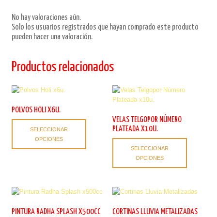
No hay valoraciones aún.
Solo los usuarios registrados que hayan comprado este producto
pueden hacer una valoración.
Productos relacionados
POLVOS HOLI X6U.
VELAS TELGOPOR NÚMERO
Este
PLATEADA X10U.
SELECCIONAR
producto
OPCIONES
Este
tiene
SELECCIONAR
producto
múltiples
OPCIONES
tiene
variantes.
múltiples
Las
variantes.
opciones
Las
se
opciones
pueden
se
elegir
PINTURA RADHA SPLASH X500CC
CORTINAS LLUVIA METALIZADAS