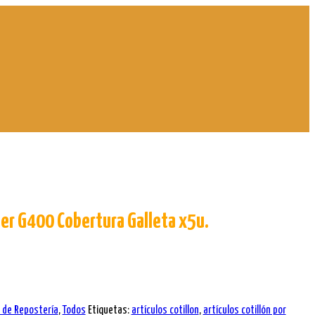
er G400 Cobertura Galleta x5u.
s de Repostería
,
Todos
Etiquetas:
artículos cotillon
,
artículos cotillón por