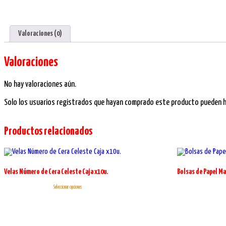
Valoraciones (0)
Valoraciones
No hay valoraciones aún.
Solo los usuarios registrados que hayan comprado este producto pueden ha
Productos relacionados
Velas Número de Cera Celeste Caja x10u.
Bolsas de Papel Ma
Este
Seleccionar opciones
producto
tiene
múltiples
variantes.
Las