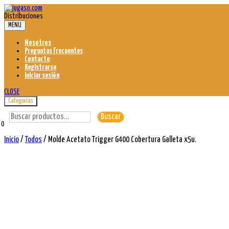
Skip
to
Distribuciones
content
MENU
Nosotros
Preguntas Frecuentes
Contacto
Registrarse
Iniciar sesión
CLOSE
Categorias
Buscar
Buscar
por:
0
Inicio
/
Todos
/ Molde Acetato Trigger G400 Cobertura Galleta x5u.