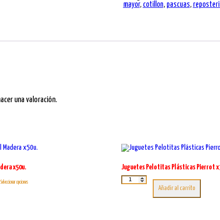
mayor
,
cotillon
,
pascuas
,
reposteri
Galleta
x5u.
cantidad
cer una valoración.
dera x50u.
Juguetes Pelotitas Plásticas Pierrot x
Este
Juguetes
Seleccionar opciones
Pelotitas
producto
Añadir al carrito
Plásticas
tiene
Pierrot
múltiples
x36u.
variantes.
cantidad
Las