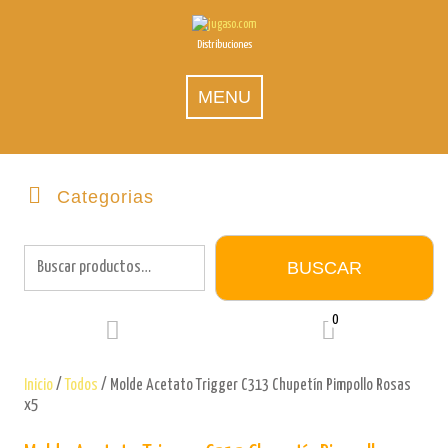
Skip
to
Distribuciones
content
MENU
Categorias
Buscar
por:
BUSCAR
0
Inicio
/
Todos
/ Molde Acetato Trigger C313 Chupetín Pimpollo Rosas
x5