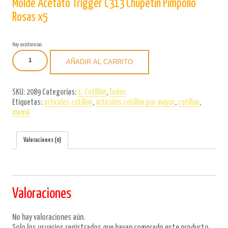
Molde Acetato Trigger C313 Chupetín Pimpollo
Rosas x5
Hay existencias
Molde
AÑADIR AL CARRITO
Acetato
Trigger
C313
SKU:
2089
Categorías:
1. Cotillón
,
Todos
Chupetín
Etiquetas:
artículos cotillon
,
artículos cotillón por mayor
,
cotillon
,
Pimpollo
mamá
Rosas
x5
cantidad
Valoraciones (0)
Valoraciones
No hay valoraciones aún.
Solo los usuarios registrados que hayan comprado este producto