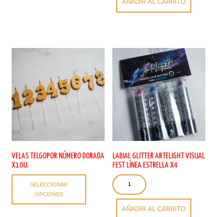
múltiples
Pierrot
AÑADIR AL CARRITO
variantes.
x12u.
Las
cantidad
opciones
se
pueden
elegir
en
la
página
de
producto
VELAS TELGOPOR NÚMERO DORADA
LABIAL GLITTER ARTELIGHT VISUAL
X10U.
FEST LÍNEA ESTRELLA X4
Este
Labial
SELECCIONAR
producto
Glitter
OPCIONES
tiene
Artelight
múltiples
Visual
AÑADIR AL CARRITO