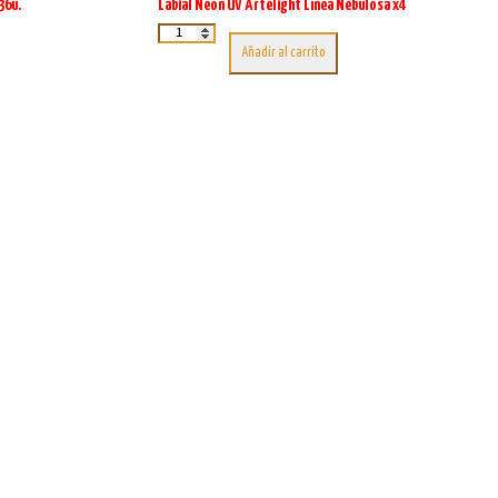
36u.
Labial Neon UV Artelight Línea Nebulosa x4
Labial
Neon
Añadir al carrito
UV
Artelight
Línea
Nebulosa
x4
cantidad