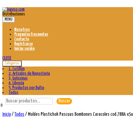
Skip
to
Distribuciones
content
MENU
Nosotros
Preguntas Frecuentes
Contacto
Registrarse
Iniciar sesión
CLOSE
Categorias
1. Cotillón
2. Artículos de Repostería
3. Golosinas
4. Librería
5. Productos por Bulto
Todos
Buscar
Buscar
por:
0
Inicio
/
Todos
/ Moldes Plastichok Pascuas Bombones Caracoles cod.788A x5u