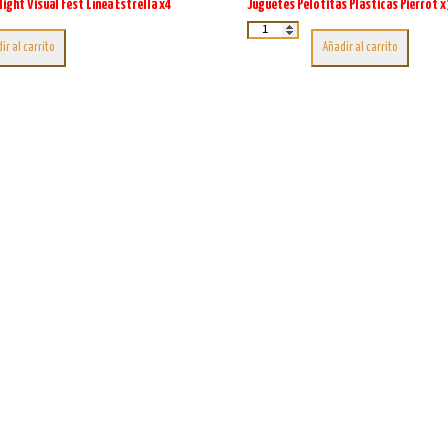
light Visual Fest Línea Estrella x4
Juguetes Pelotitas Plásticas Pierrot x
Juguetes
Pelotitas
ir al carrito
Añadir al carrito
Plásticas
Pierrot
x36u.
cantidad