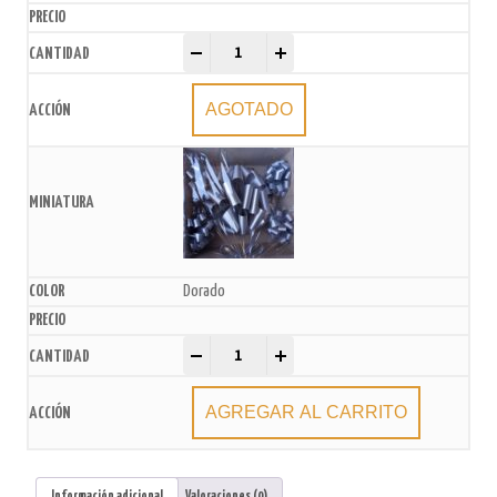
Moño para Auto xU. quantity
-
+
AGOTADO
Dorado
Moño para Auto xU. quantity
-
+
AGREGAR AL CARRITO
Información adicional
Valoraciones (0)