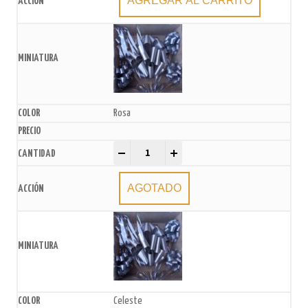
AGREGAR AL CARRITO
Rosa
Moño para Auto xU. quantity
-
+
AGOTADO
Celeste