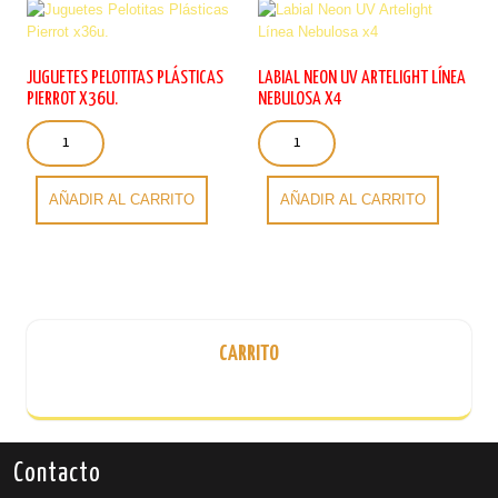
opciones
Las
se
opciones
pueden
se
elegir
pueden
JUGUETES PELOTITAS PLÁSTICAS
LABIAL NEON UV ARTELIGHT LÍNEA
en
elegir
PIERROT X36U.
NEBULOSA X4
la
en
Juguetes
Labial
página
la
Pelotitas
Neon
de
página
Plásticas
UV
producto
de
Pierrot
Artelight
AÑADIR AL CARRITO
AÑADIR AL CARRITO
producto
x36u.
Línea
cantidad
Nebulosa
x4
cantidad
CARRITO
Contacto