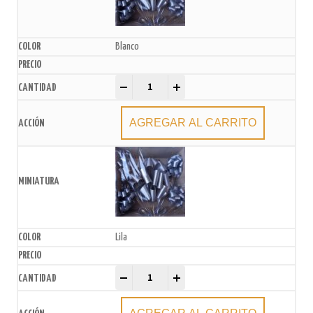
Blanco
Moño para Auto xU. quantity
-
+
AGREGAR AL CARRITO
Lila
Moño para Auto xU. quantity
-
+