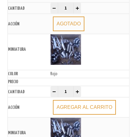
Moño para Auto xU. quantity
-
+
AGOTADO
Rojo
Moño para Auto xU. quantity
-
+
AGREGAR AL CARRITO