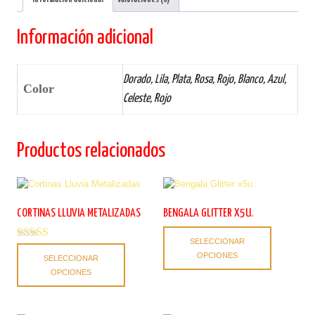
Información adicional
Dorado, Lila, Plata, Rosa, Rojo, Blanco, Azul,
Color
Celeste, Rojo
Productos relacionados
CORTINAS LLUVIA METALIZADAS
BENGALA GLITTER X5U.
Este
SELECCIONAR
producto
Valorado con
Este
OPCIONES
5.00
SELECCIONAR
tiene
producto
de 5
OPCIONES
múltiples
tiene
variantes.
múltiples
Las
variantes.