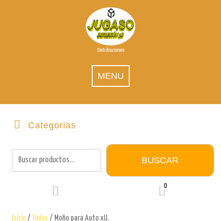
Skip
to
content
Distribuciones
MENU
Categorias
Buscar
por:
BUSCAR
0
Inicio
/
Todos
/ Moño para Auto xU.