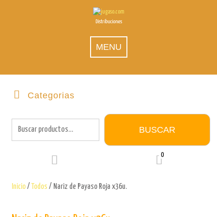
Skip
to
Distribuciones
content
MENU
Categorias
Buscar
por:
BUSCAR
0
Inicio
/
Todos
/ Nariz de Payaso Roja x36u.