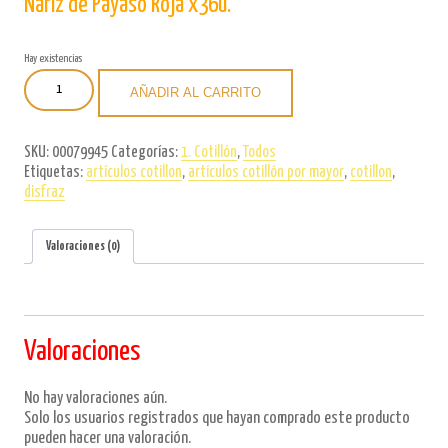
Nariz de Payaso Roja x36u.
Hay existencias
Nariz
AÑADIR AL CARRITO
de
Payaso
Roja
SKU:
00079945
Categorías:
1. Cotillón
,
Todos
x36u.
Etiquetas:
artículos cotillon
,
artículos cotillón por mayor
,
cotillon
,
cantidad
disfraz
Valoraciones (0)
Valoraciones
No hay valoraciones aún.
Solo los usuarios registrados que hayan comprado este producto
pueden hacer una valoración.