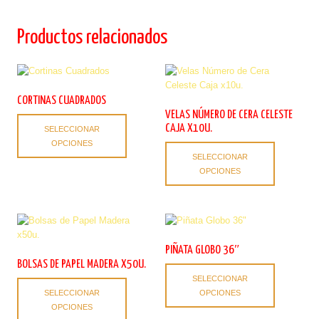
Productos relacionados
CORTINAS CUADRADOS
VELAS NÚMERO DE CERA CELESTE
Este
CAJA X10U.
SELECCIONAR
producto
OPCIONES
Este
tiene
SELECCIONAR
producto
múltiples
OPCIONES
tiene
variantes.
múltiples
Las
variantes.
opciones
Las
se
opciones
pueden
se
elegir
PIÑATA GLOBO 36″
pueden
en
BOLSAS DE PAPEL MADERA X50U.
Este
elegir
la
SELECCIONAR
Este
producto
en
página
SELECCIONAR
OPCIONES
producto
tiene
la
de
OPCIONES
tiene
múltiples
página