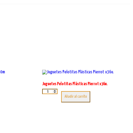
Juguetes Pelotitas Plásticas Pierrot x36u.
Este
Juguetes
Pelotitas
producto
Añadir al carrito
Plásticas
tiene
Pierrot
múltiples
x36u.
variantes.
cantidad
Las
opciones
se
pueden