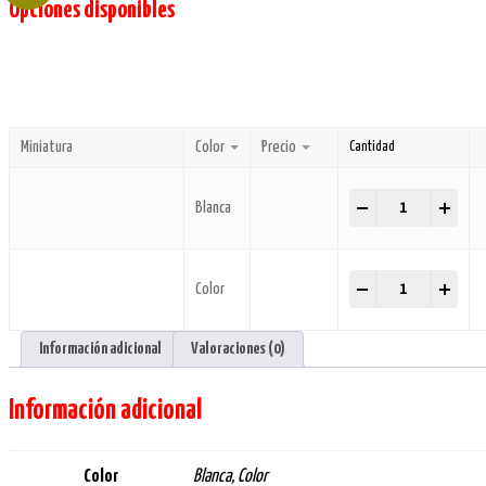
Opciones disponibles
Miniatura
Color
Precio
Cantidad
Tiza Giotto x10 qu
-
+
Blanca
Tiza Giotto x10 qu
-
+
Color
Información adicional
Valoraciones (0)
Información adicional
Color
Blanca, Color