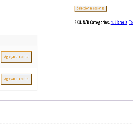
Seleccionar opciones
SKU:
N/D
Categorías:
4. Librería
,
To
antity
Agregar al carrito
antity
Agregar al carrito