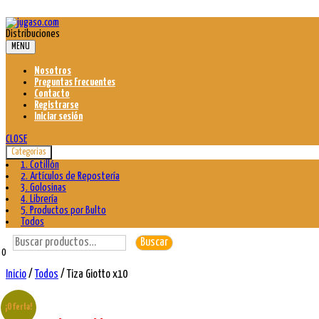
Skip
to
Distribuciones
content
MENU
Nosotros
Preguntas Frecuentes
Contacto
Registrarse
Iniciar sesión
CLOSE
Categorias
1. Cotillón
2. Artículos de Repostería
3. Golosinas
4. Librería
5. Productos por Bulto
Todos
Buscar
Buscar
por:
0
Inicio
/
Todos
/ Tiza Giotto x10
¡Oferta!