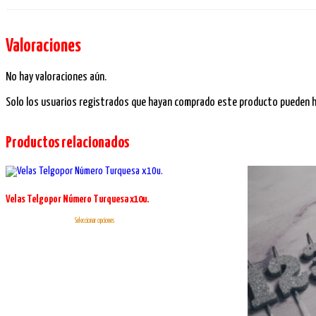
Valoraciones
No hay valoraciones aún.
Solo los usuarios registrados que hayan comprado este producto pueden ha
Productos relacionados
Velas Telgopor Número Turquesa x10u.
Este
Seleccionar opciones
producto
tiene
múltiples
variantes.
Las
opciones
se
pueden