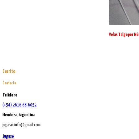
elegir
en
la
página
de
producto
Velas Telgopor Nú
Carrito
Contacto
Teléfono
(+54) 2616 68-6052
Mendoza, Argentina
jugaso.info@gmail.com
Jugaso