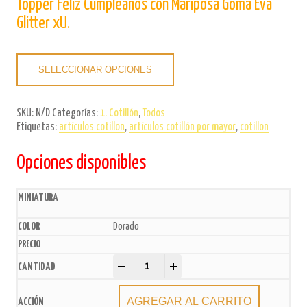
Topper Feliz Cumpleaños con Mariposa Goma Eva
Glitter xU.
SELECCIONAR OPCIONES
SKU:
N/D
Categorías:
1. Cotillón
,
Todos
Etiquetas:
artículos cotillon
,
artículos cotillón por mayor
,
cotillon
Opciones disponibles
Dorado
Topper Feliz Cumpleaños con Mariposa Goma Eva G
-
+
AGREGAR AL CARRITO