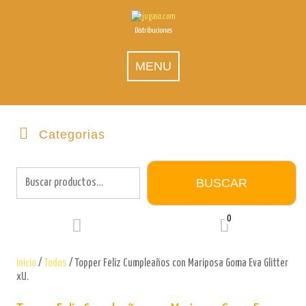
Skip
to
Distribuciones
content
MENU
Categorias
Buscar
por:
BUSCAR
0
Inicio
/
Todos
/ Topper Feliz Cumpleaños con Mariposa Goma Eva Glitter
xU.