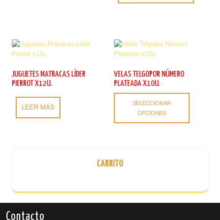
x12u.
Las
cantidad
opciones
se
pueden
elegir
en
la
página
JUGUETES MATRACAS LÍDER
VELAS TELGOPOR NÚMERO
de
PIERROT X12U.
PLATEADA X10U.
producto
Este
SELECCIONAR
producto
LEER MÁS
OPCIONES
tiene
múltiples
variantes.
Las
opciones
CARRITO
se
pueden
elegir
en
la
Contacto
página