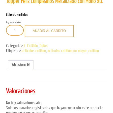
Topper Feliz Cumpleaños Metalizado con Moño xU.
Colores surtidos
Hay existencias
Topper
AÑADIR AL CARRITO
Feliz
Cumpleaños
Metalizado
Categorías:
1. Cotillón
,
Todos
con
Etiquetas:
artículos cotillon
,
artículos cotillón por mayor
,
cotillon
Moño
xU.
cantidad
Valoraciones (0)
Valoraciones
No hay valoraciones aún.
Solo los usuarios registrados que hayan comprado este producto