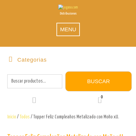
Skip
to
Distribuciones
content
MENU
Categorias
Buscar
por:
BUSCAR
0
Inicio
/
Todos
/ Topper Feliz Cumpleaños Metalizado con Moño xU.