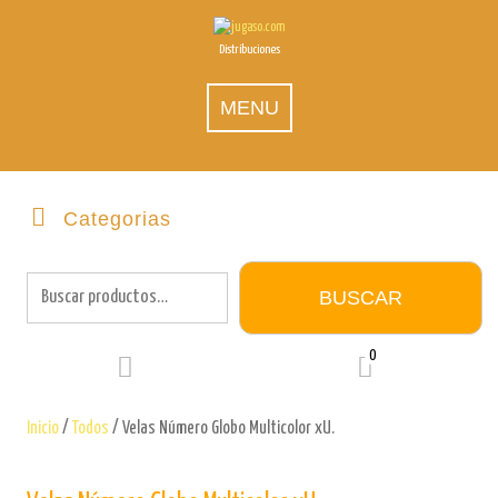
Skip
to
Distribuciones
content
MENU
Categorias
Buscar
por:
BUSCAR
0
Inicio
/
Todos
/ Velas Número Globo Multicolor xU.