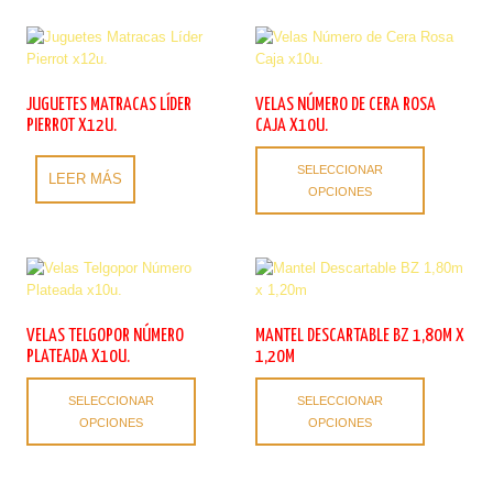
JUGUETES MATRACAS LÍDER
VELAS NÚMERO DE CERA ROSA
PIERROT X12U.
CAJA X10U.
Este
SELECCIONAR
producto
LEER MÁS
OPCIONES
tiene
múltiples
variantes.
Las
opciones
se
pueden
VELAS TELGOPOR NÚMERO
MANTEL DESCARTABLE BZ 1,80M X
elegir
PLATEADA X10U.
1,20M
en
Este
Este
la
SELECCIONAR
SELECCIONAR
producto
producto
página
OPCIONES
OPCIONES
tiene
tiene
de
múltiples
múltiples
producto
variantes.
variantes.