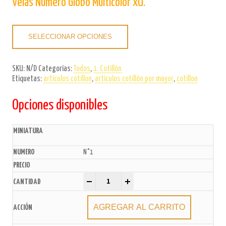
Velas Número Globo Multicolor xU.
SELECCIONAR OPCIONES
SKU:
N/D
Categorías:
Todos
,
1. Cotillón
Etiquetas:
artículos cotillon
,
artículos cotillón por mayor
,
cotillon
Opciones disponibles
N°1
Velas Número Globo Multicolor xU. quantity
-
+
AGREGAR AL CARRITO