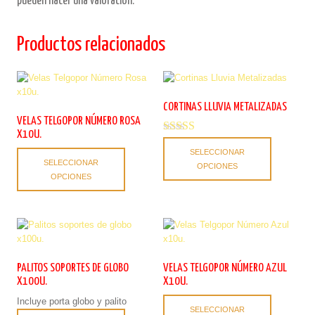
pueden hacer una valoración.
Productos relacionados
CORTINAS LLUVIA METALIZADAS
VELAS TELGOPOR NÚMERO ROSA
X10U.
Valorado con
Este
5.00
SELECCIONAR
Este
producto
SELECCIONAR
de 5
OPCIONES
producto
tiene
OPCIONES
tiene
múltiples
múltiples
variantes.
variantes.
Las
Las
opciones
opciones
se
se
pueden
pueden
PALITOS SOPORTES DE GLOBO
VELAS TELGOPOR NÚMERO AZUL
elegir
elegir
X100U.
X10U.
en
en
la
Este
Incluye porta globo y palito
la
SELECCIONAR
página
Este
producto