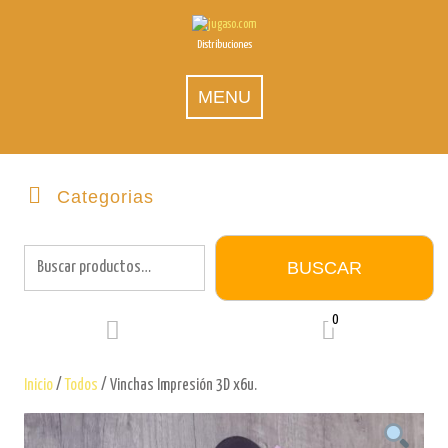
Skip
to
Distribuciones
content
MENU
Categorias
Buscar
por:
BUSCAR
0
Inicio
/
Todos
/ Vinchas Impresión 3D x6u.