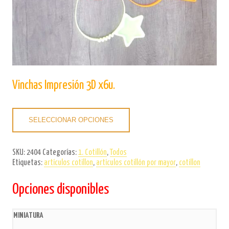
Vinchas Impresión 3D x6u.
SELECCIONAR OPCIONES
SKU:
2404
Categorías:
1. Cotillón
,
Todos
Etiquetas:
artículos cotillon
,
artículos cotillón por mayor
,
cotillon
Opciones disponibles