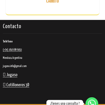
CARRITO
página
de
producto
Contacto
Teléfono
(+54) 2616 68-6052
Mendoza, Argentina
jugaso.info@gmail.com
Jugaso
Cotilloneros 3D
¿Tienes una consulta ?