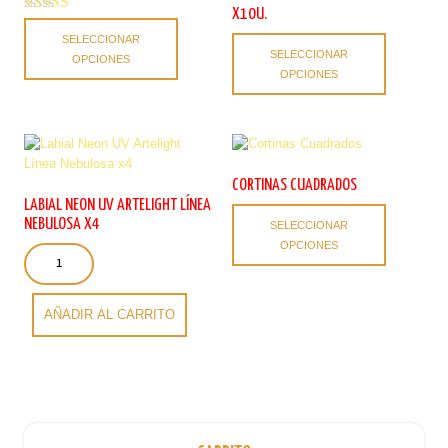
X10U.
Valorado con
Este
5.00
SELECCIONAR
Este
producto
SELECCIONAR
de 5
OPCIONES
producto
tiene
OPCIONES
tiene
múltiples
múltiples
variantes.
variantes.
Las
Las
opciones
opciones
se
se
CORTINAS CUADRADOS
pueden
pueden
LABIAL NEON UV ARTELIGHT LÍNEA
elegir
Este
elegir
NEBULOSA X4
SELECCIONAR
en
producto
en
OPCIONES
la
Labial
tiene
la
página
Neon
múltiples
página
de
UV
variantes.
de
producto
Artelight
Las
AÑADIR AL CARRITO
producto
Línea
opciones
Nebulosa
se
x4
pueden
cantidad
elegir
en
la