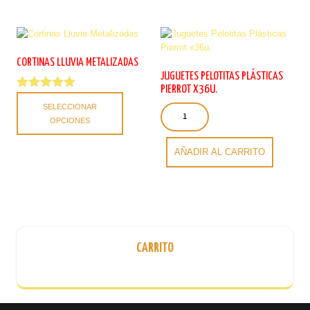
CORTINAS LLUVIA METALIZADAS
JUGUETES PELOTITAS PLÁSTICAS
PIERROT X36U.
Valorado
Este
SELECCIONAR
con
Juguetes
producto
5.00
OPCIONES
Pelotitas
tiene
de 5
Plásticas
múltiples
Pierrot
AÑADIR AL CARRITO
variantes.
x36u.
Las
cantidad
opciones
se
pueden
elegir
en
CARRITO
la
página
de
producto