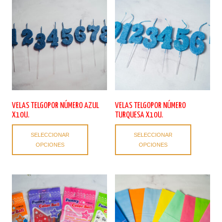
VELAS TELGOPOR NÚMERO AZUL
VELAS TELGOPOR NÚMERO
X10U.
TURQUESA X10U.
Este
Este
SELECCIONAR
SELECCIONAR
producto
producto
OPCIONES
OPCIONES
tiene
tiene
múltiples
múltiples
variantes.
variantes.
Las
Las
opciones
opciones
se
se
pueden
pueden
elegir
elegir