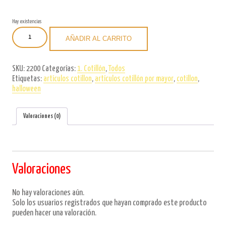
Hay existencias
Careta
AÑADIR AL CARRITO
Halloween
Drácula
x6u.
SKU:
2200
Categorías:
1. Cotillón
,
Todos
cantidad
Etiquetas:
artículos cotillon
,
artículos cotillón por mayor
,
cotillon
,
halloween
Valoraciones (0)
Valoraciones
No hay valoraciones aún.
Solo los usuarios registrados que hayan comprado este producto
pueden hacer una valoración.