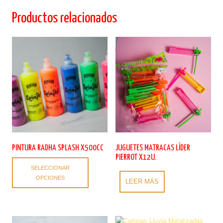
Productos relacionados
PINTURA RADHA SPLASH X500CC
JUGUETES MATRACAS LÍDER
PIERROT X12U.
Este
SELECCIONAR
producto
OPCIONES
tiene
LEER MÁS
múltiples
variantes.
Las
opciones