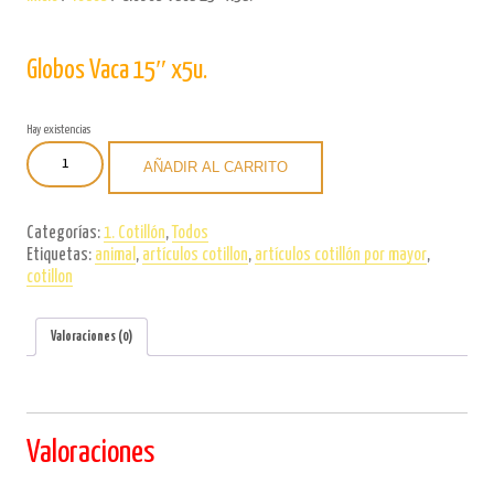
Globos Vaca 15″ x5u.
Hay existencias
Globos
AÑADIR AL CARRITO
Vaca
15"
x5u.
Categorías:
1. Cotillón
,
Todos
cantidad
Etiquetas:
animal
,
artículos cotillon
,
artículos cotillón por mayor
,
cotillon
Valoraciones (0)
Valoraciones