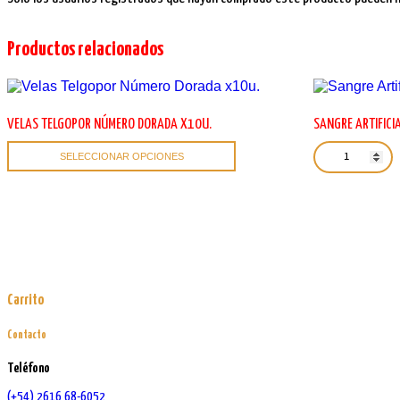
Productos relacionados
VELAS TELGOPOR NÚMERO DORADA X10U.
SANGRE ARTIFICI
Este
Sangre
SELECCIONAR OPCIONES
Artificial
producto
Artelight
tiene
xU.
múltiples
cantidad
variantes.
Las
opciones
se
pueden
elegir
Carrito
en
la
Contacto
página
de
Teléfono
producto
(+54) 2616 68-6052