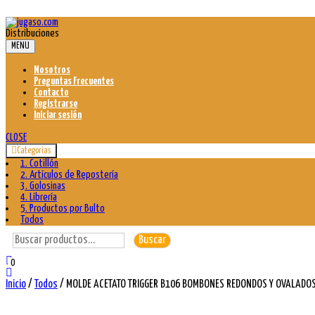
Skip
to
Distribuciones
content
MENU
Nosotros
Preguntas Frecuentes
Contacto
Registrarse
Iniciar sesión
CLOSE
Categorias
1. Cotillón
2. Artículos de Repostería
3. Golosinas
4. Librería
5. Productos por Bulto
Todos
Buscar
Buscar
por:
0
Inicio
/
Todos
/ MOLDE ACETATO TRIGGER B106 BOMBONES REDONDOS Y OVALADOS