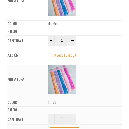
Marrón
Moños Estampados 15mmx26cm x10U. quantity
-
+
AGOTADO
Bordó
Moños Estampados 15mmx26cm x10U. quantity
-
+