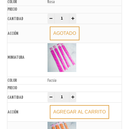
Rosa
Moños Estampados 15mmx26cm x10U. quantity
-
+
AGOTADO
Fucsia
Moños Estampados 15mmx26cm x10U. quantity
-
+
AGREGAR AL CARRITO