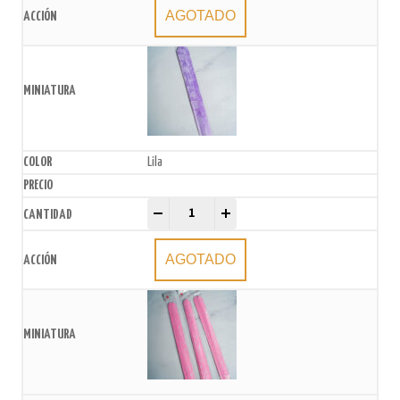
AGOTADO
Lila
Moños Estampados 15mmx26cm x10U. quantity
-
+
AGOTADO