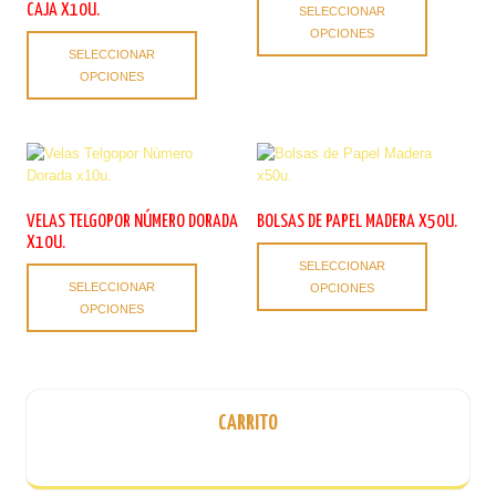
CAJA X10U.
SELECCIONAR
producto
OPCIONES
Este
tiene
SELECCIONAR
producto
múltiples
OPCIONES
tiene
variantes.
múltiples
Las
variantes.
opciones
Las
se
opciones
pueden
se
elegir
pueden
en
VELAS TELGOPOR NÚMERO DORADA
BOLSAS DE PAPEL MADERA X50U.
elegir
la
X10U.
Este
en
página
SELECCIONAR
Este
producto
la
de
SELECCIONAR
OPCIONES
producto
tiene
página
producto
OPCIONES
tiene
múltiples
de
múltiples
variantes.
producto
variantes.
Las
Las
opciones
opciones
se
CARRITO
se
pueden
pueden
elegir
elegir
en
en
la