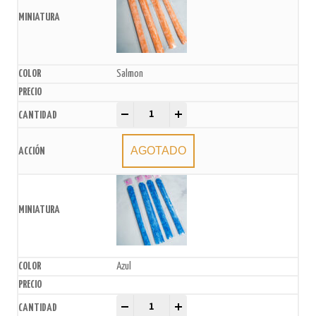
Salmon
Moños Estampados 15mmx26cm x10U. quantity
-
+
AGOTADO
Azul
Moños Estampados 15mmx26cm x10U. quantity
-
+