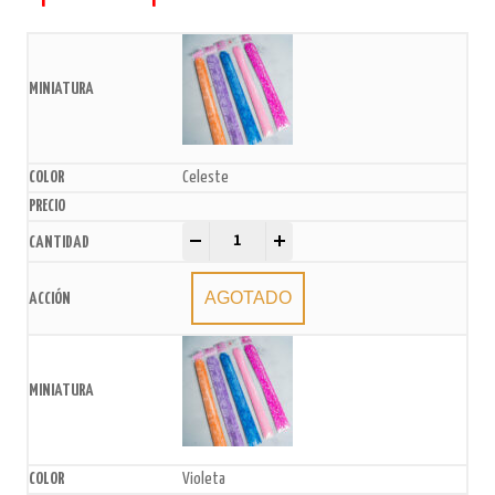
Celeste
Moños Estampados 15mmx26cm x10U. quantity
-
+
AGOTADO
Violeta