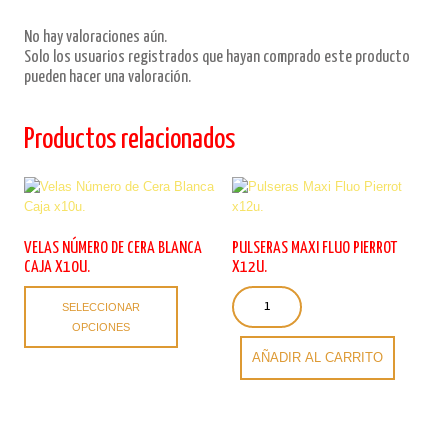
No hay valoraciones aún.
Solo los usuarios registrados que hayan comprado este producto
pueden hacer una valoración.
Productos relacionados
VELAS NÚMERO DE CERA BLANCA
PULSERAS MAXI FLUO PIERROT
CAJA X10U.
X12U.
Este
Pulseras
SELECCIONAR
producto
Maxi
OPCIONES
tiene
Fluo
múltiples
Pierrot
AÑADIR AL CARRITO
variantes.
x12u.
Las
cantidad
opciones
se