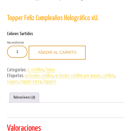
Topper Feliz Cumpleaños Holográfico xU.
Colores Surtidos
Hay existencias
Topper
AÑADIR AL CARRITO
Feliz
Cumpleaños
Holográfico
Categorías:
1. Cotillón
,
Todos
xU.
Etiquetas:
artículos cotillon
,
artículos cotillón por mayor
,
cotillon
,
cantidad
topper
,
topper torta
,
Toppers
Valoraciones (0)
Valoraciones