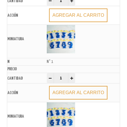
-
+
AGREGAR AL CARRITO
N° 1
Vela numero Azul frente gibreado x U quantity
-
+
AGREGAR AL CARRITO