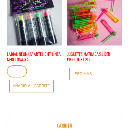
pueden
se
elegir
pueden
en
elegir
la
en
página
la
de
página
producto
de
producto
LABIAL NEON UV ARTELIGHT LÍNEA
JUGUETES MATRACAS LÍDER
NEBULOSA X4
PIERROT X12U.
Labial
Neon
LEER MÁS
UV
Artelight
AÑADIR AL CARRITO
Línea
Nebulosa
x4
cantidad
CARRITO