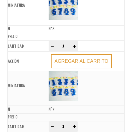
N°8
Vela numero Azul frente gibreado x U quantity
-
+
AGREGAR AL CARRITO
N°7
Vela numero Azul frente gibreado x U quantity
-
+