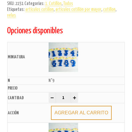
SKU:
2231
Categorías:
1. Cotillón
,
Todos
Etiquetas:
artículos cotillon
,
artículos cotillón por mayor
,
cotillon
,
velas
Opciones disponibles
N°9
Vela numero Azul frente gibreado x U quantity
-
+
AGREGAR AL CARRITO