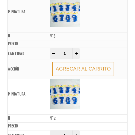
N°3
Vela numero Azul frente gibreado x U quantity
-
+
AGREGAR AL CARRITO
N°2
Vela numero Azul frente gibreado x U quantity