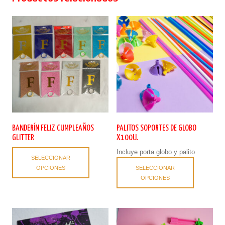
BANDERÍN FELIZ CUMPLEAÑOS
PALITOS SOPORTES DE GLOBO
GLITTER
X100U.
Este
Incluye porta globo y palito
SELECCIONAR
producto
Este
OPCIONES
SELECCIONAR
tiene
producto
OPCIONES
múltiples
tiene
variantes.
múltiples
Las
variantes.
opciones
Las
se
opciones