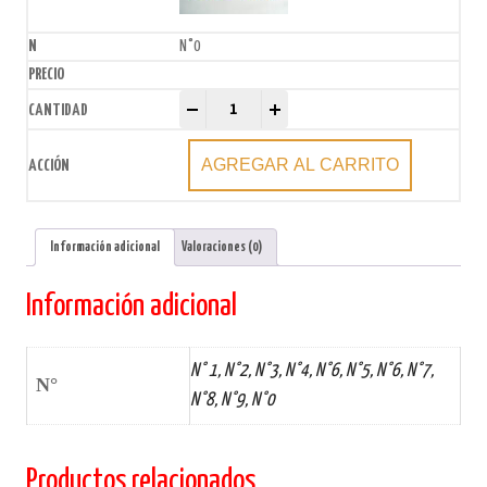
N°0
Vela numero Azul frente gibreado x U quantity
-
+
AGREGAR AL CARRITO
Información adicional
Valoraciones (0)
Información adicional
N° 1, N°2, N°3, N°4, N°6, N°5, N°6, N°7,
N°
N°8, N°9, N°0
Productos relacionados