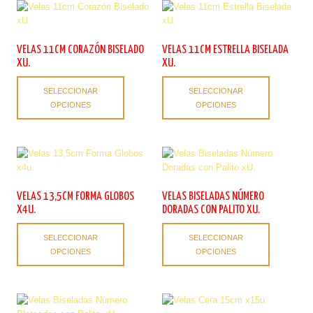
Las
Las
opciones
opciones
se
se
pueden
pueden
VELAS 11CM CORAZÓN BISELADO
VELAS 11CM ESTRELLA BISELADA
elegir
elegir
XU.
XU.
en
en
Este
Este
la
la
SELECCIONAR
SELECCIONAR
producto
producto
página
página
OPCIONES
OPCIONES
tiene
tiene
de
de
múltiples
múltiples
producto
producto
variantes.
variantes.
Las
Las
opciones
opciones
se
se
pueden
pueden
VELAS 13,5CM FORMA GLOBOS
VELAS BISELADAS NÚMERO
elegir
elegir
X4U.
DORADAS CON PALITO XU.
en
en
Este
Este
la
la
SELECCIONAR
SELECCIONAR
producto
producto
página
página
OPCIONES
OPCIONES
tiene
tiene
de
de
múltiples
múltiples
producto
producto
variantes.
variantes.
Las
Las
opciones
opciones