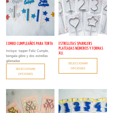
elegir
pueden
en
elegir
la
en
página
la
de
página
producto
de
producto
COMBO CUMPLEAÑOS PARA TORTA
ESTRELLITAS SPARKLERS
PLATEADAS NÚMEROS Y FORMAS
Incluye: topper Feliz Cumple,
XU.
bengala gibre y dos estrellas
Este
gibreadas
SELECCIONAR
producto
Este
OPCIONES
SELECCIONAR
tiene
producto
OPCIONES
múltiples
tiene
variantes.
múltiples
Las
variantes.
opciones
Las
se
opciones
pueden
se
elegir
pueden
en
elegir