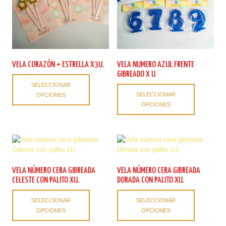
la
en
página
la
de
página
producto
de
producto
VELA CORAZÓN + ESTRELLA X3U.
VELA NUMERO AZUL FRENTE
GIBREADO X U
Este
SELECCIONAR
Este
producto
SELECCIONAR
OPCIONES
producto
tiene
OPCIONES
tiene
múltiples
múltiples
variantes.
variantes.
Las
Las
opciones
opciones
se
se
pueden
pueden
elegir
VELA NÚMERO CERA GIBREADA
VELA NÚMERO CERA GIBREADA
elegir
en
CELESTE CON PALITO XU.
DORADA CON PALITO XU.
en
la
Este
Este
la
página
SELECCIONAR
SELECCIONAR
producto
producto
página
de
OPCIONES
OPCIONES
tiene
tiene
de
producto
múltiples
múltiples