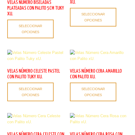
elegir
la
XU.
VELAS NÚMERO BISELADAS
en
página
PLATEADAS CON PALITO 5CM TUKY
Este
la
XU.
de
SELECCIONAR
producto
página
producto
OPCIONES
Este
tiene
de
SELECCIONAR
producto
múltiples
producto
OPCIONES
tiene
variantes.
múltiples
Las
variantes.
opciones
Las
se
opciones
pueden
se
elegir
pueden
en
VELAS NÚMERO CELESTE PASTEL
VELAS NÚMERO CERA AMARILLO
elegir
la
CON PALITO TUKY XU.
CON PALITO XU.
en
página
Este
Este
la
de
SELECCIONAR
SELECCIONAR
producto
producto
página
producto
OPCIONES
OPCIONES
tiene
tiene
de
múltiples
múltiples
producto
variantes.
variantes.
Las
Las
opciones
opciones
se
se
pueden
pueden
VELAS NÚMERO CERA CELESTE CON
VELAS NÚMERO CERA ROSA CON