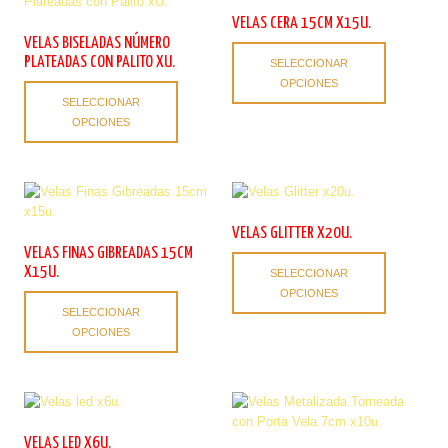
se
se
VELAS CERA 15CM X15U.
pueden
pueden
VELAS BISELADAS NÚMERO
Este
elegir
elegir
PLATEADAS CON PALITO XU.
SELECCIONAR
producto
en
en
OPCIONES
Este
tiene
la
la
SELECCIONAR
producto
múltiples
página
página
OPCIONES
tiene
variantes.
de
de
múltiples
Las
producto
producto
variantes.
opciones
Las
se
opciones
pueden
se
elegir
VELAS GLITTER X20U.
pueden
en
VELAS FINAS GIBREADAS 15CM
Este
elegir
la
X15U.
SELECCIONAR
producto
en
página
OPCIONES
Este
tiene
la
de
SELECCIONAR
producto
múltiples
página
producto
OPCIONES
tiene
variantes.
de
múltiples
Las
producto
variantes.
opciones
Las
se
opciones
pueden
se
elegir
VELAS LED X6U.