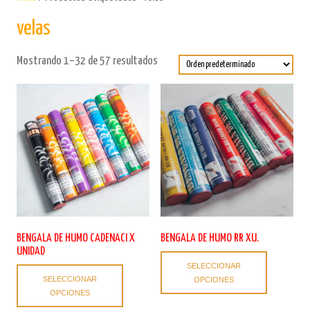
velas
Mostrando 1–32 de 57 resultados
BENGALA DE HUMO CADENACI X
BENGALA DE HUMO RR XU.
UNIDAD
Este
SELECCIONAR
Este
producto
SELECCIONAR
OPCIONES
producto
tiene
OPCIONES
tiene
múltiples