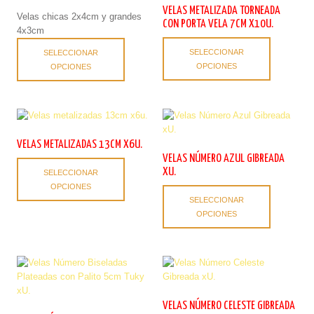
pueden
en
VELAS METALIZADA TORNEADA
Velas chicas 2x4cm y grandes
elegir
la
CON PORTA VELA 7CM X10U.
4x3cm
en
página
Este
Este
la
de
SELECCIONAR
SELECCIONAR
producto
producto
página
producto
OPCIONES
OPCIONES
tiene
tiene
de
múltiples
múltiples
producto
variantes.
variantes.
Las
Las
opciones
opciones
se
se
VELAS METALIZADAS 13CM X6U.
pueden
pueden
VELAS NÚMERO AZUL GIBREADA
Este
elegir
elegir
XU.
SELECCIONAR
producto
en
en
OPCIONES
Este
tiene
la
la
SELECCIONAR
producto
múltiples
página
página
OPCIONES
tiene
variantes.
de
de
múltiples
Las
producto
producto
variantes.
opciones
Las
se
opciones
pueden
se
elegir
pueden
en
VELAS NÚMERO CELESTE GIBREADA