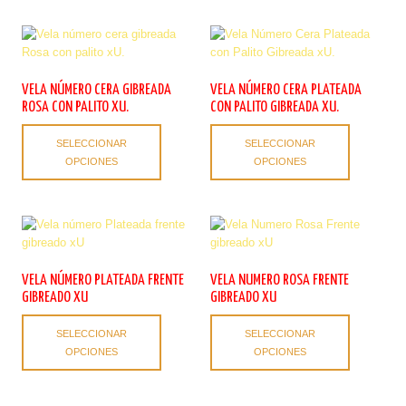
producto
variantes.
variantes.
Las
Las
opciones
opciones
se
se
pueden
pueden
VELA NÚMERO CERA GIBREADA
VELA NÚMERO CERA PLATEADA
elegir
elegir
ROSA CON PALITO XU.
CON PALITO GIBREADA XU.
en
en
Este
Este
la
la
SELECCIONAR
SELECCIONAR
producto
producto
página
página
OPCIONES
OPCIONES
tiene
tiene
de
de
múltiples
múltiples
producto
producto
variantes.
variantes.
Las
Las
opciones
opciones
se
se
pueden
pueden
VELA NÚMERO PLATEADA FRENTE
VELA NUMERO ROSA FRENTE
elegir
elegir
GIBREADO XU
GIBREADO XU
en
en
Este
Este
la
la
SELECCIONAR
SELECCIONAR
producto
producto
página
página
OPCIONES
OPCIONES
tiene
tiene
de
de
múltiples
múltiples
producto
producto
variantes.
variantes.