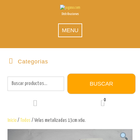
Skip
to
Distribuciones
content
MENU
Categorias
Buscar
por:
BUSCAR
0
Inicio
/
Todos
/ Velas metalizadas 13cm x6u.