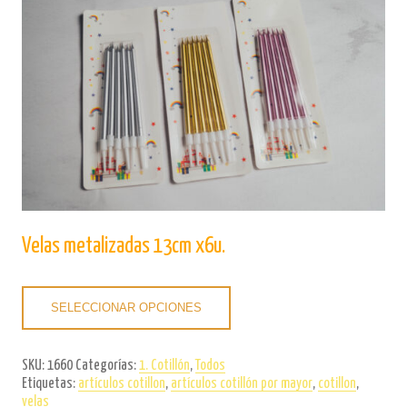
Velas metalizadas 13cm x6u.
SELECCIONAR OPCIONES
SKU:
1660
Categorías:
1. Cotillón
,
Todos
Etiquetas:
artículos cotillon
,
artículos cotillón por mayor
,
cotillon
,
velas