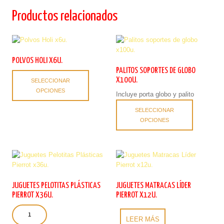
Productos relacionados
POLVOS HOLI X6U.
PALITOS SOPORTES DE GLOBO
Este
X100U.
SELECCIONAR
producto
OPCIONES
tiene
Incluye porta globo y palito
Este
múltiples
SELECCIONAR
producto
variantes.
OPCIONES
tiene
Las
múltiples
opciones
variantes.
se
Las
pueden
opciones
elegir
se
en
pueden
la
JUGUETES PELOTITAS PLÁSTICAS
JUGUETES MATRACAS LÍDER
elegir
página
PIERROT X36U.
PIERROT X12U.
en
de
Juguetes
la
producto
Pelotitas
LEER MÁS
página